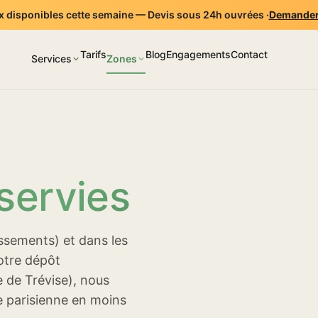
 disponibles cette semaine — Devis sous 24h ouvrées ·
Demander
Tarifs
Blog
Engagements
Contact
Services
Zones
servies
issements) et dans les
notre dépôt
 de Trévise), nous
le parisienne en moins