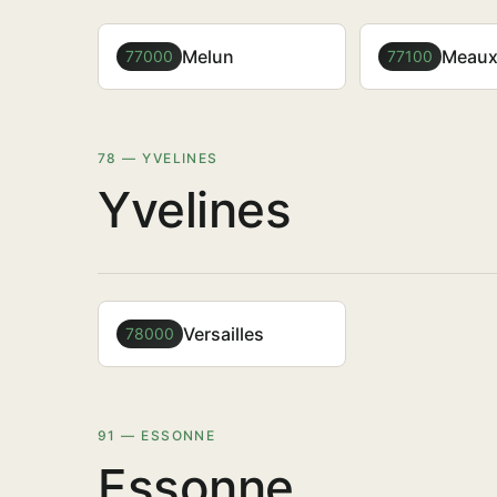
Melun
Meau
77000
77100
78 — YVELINES
Yvelines
Versailles
78000
91 — ESSONNE
Essonne