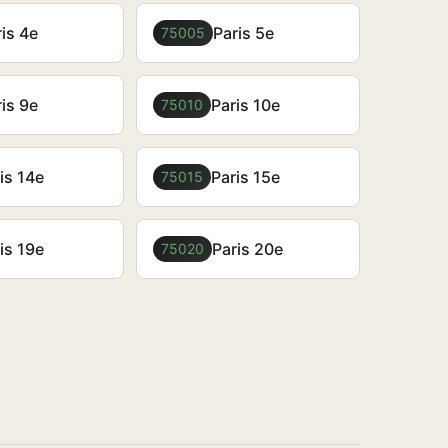
is 4e
Paris 5e
75005
is 9e
Paris 10e
75010
is 14e
Paris 15e
75015
is 19e
Paris 20e
75020