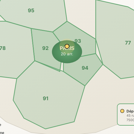
95
93
77
78
92
PARIS
20 arr.
94
91
Dép
45 r
7500
e
nne