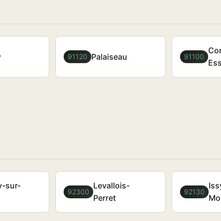
Cor
y
Palaiseau
91120
91100
Es
y-sur-
Levallois-
Iss
92300
92130
Perret
Mo