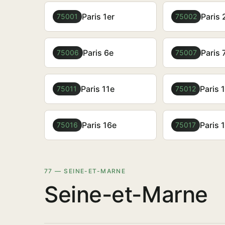
Paris 1er
Paris 
75001
75002
Paris 6e
Paris 
75006
75007
Paris 11e
Paris 
75011
75012
Paris 16e
Paris 
75016
75017
77 — SEINE-ET-MARNE
Seine-et-Marne