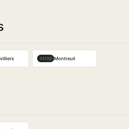
s
illiers
Montreuil
93100