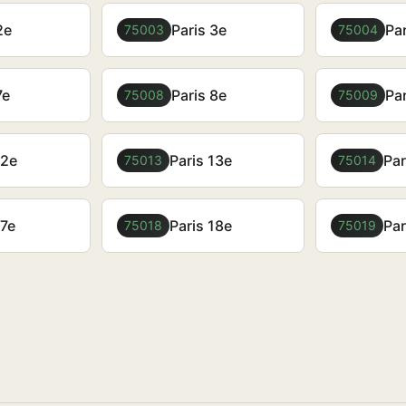
2e
Paris 3e
Par
75003
75004
7e
Paris 8e
Par
75008
75009
12e
Paris 13e
Par
75013
75014
17e
Paris 18e
Par
75018
75019