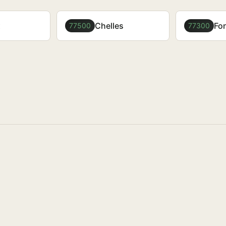
x
Chelles
Fo
77500
77300