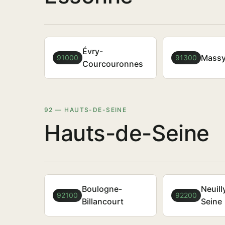
Évry-
Mass
91000
91300
Courcouronnes
92 — HAUTS-DE-SEINE
Hauts-de-Seine
Boulogne-
Neuill
92100
92200
Billancourt
Seine