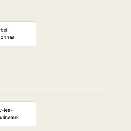
beil-
sonnes
y-les-
ulineaux