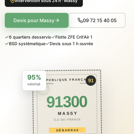
Intervention sous 24 h · Massy
Devis pour Massy
09 72 15 40 05
6 quartiers desservis
Flotte ZFE Crit'Air 1
BSD systématique
Devis sous 1 h ouvrée
95%
RÉPUBLIQUE FRANÇAISE
91
valorisé
PACKCAVE
ÉCO · BSD
91300
MASSY
ÎLE-DE-FRANCE
DÉBARRAS