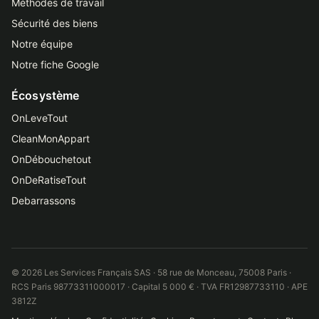
Méthodes de travail
Sécurité des biens
Notre équipe
Notre fiche Google
Écosystème
OnLeveTout
CleanMonAppart
OnDébouchetout
OnDeRatiseTout
Debarrassons
© 2026 Les Services Français SAS · 58 rue de Monceau, 75008 Paris ·
RCS Paris 98773311000017 · Capital 5 000 € · TVA FR12987733110 · APE
3812Z