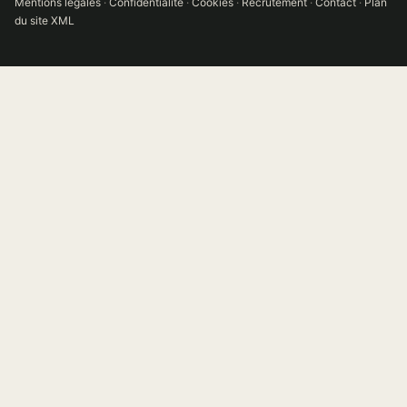
Mentions légales
·
Confidentialité
·
Cookies
·
Recrutement
·
Contact
·
Plan
du site XML