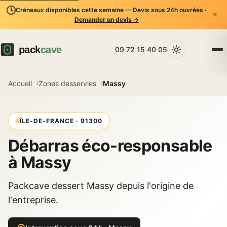
Créneaux disponibles cette semaine — Devis sous 24h ouvrées ·
×
Demander un devis →
09 72 15 40 05
Accueil
Zones desservies
Massy
ÎLE-DE-FRANCE · 91300
Débarras éco-responsable
à Massy
Packcave dessert Massy depuis l'origine de
l'entreprise.