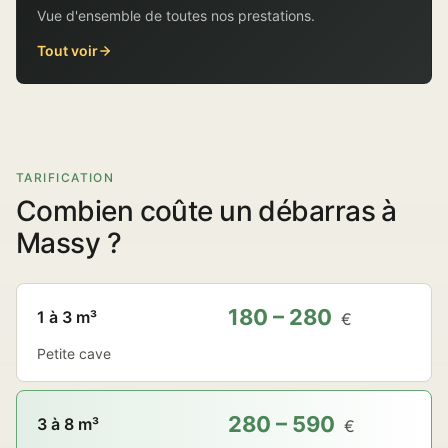
Vue d'ensemble de toutes nos prestations.
Tout voir
TARIFICATION
Combien coûte un débarras à
Massy ?
180 – 280
1 à 3 m³
€
Petite cave
280 – 590
3 à 8 m³
€