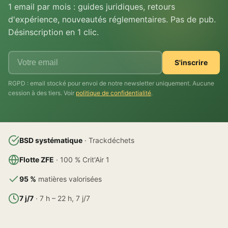
1 email par mois : guides juridiques, retours
d'expérience, nouveautés réglementaires. Pas de pub.
Désinscription en 1 clic.
S'inscrire
RGPD : email stocké pour envoi de notre newsletter uniquement. Aucune
cession à des tiers. Voir
politique de confidentialité
.
BSD systématique
· Trackdéchets
Flotte ZFE
· 100 % Crit'Air 1
95 %
matières valorisées
7 j/7
· 7 h – 22 h, 7 j/7