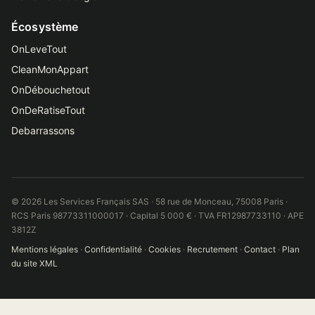
Écosystème
OnLeveTout
CleanMonAppart
OnDébouchetout
OnDeRatiseTout
Debarrassons
© 2026 Les Services Français SAS · 58 rue de Monceau, 75008 Paris ·
RCS Paris 98773311000017 · Capital 5 000 € · TVA FR12987733110 · APE
3812Z
Mentions légales
·
Confidentialité
·
Cookies
·
Recrutement
·
Contact
·
Plan
du site XML