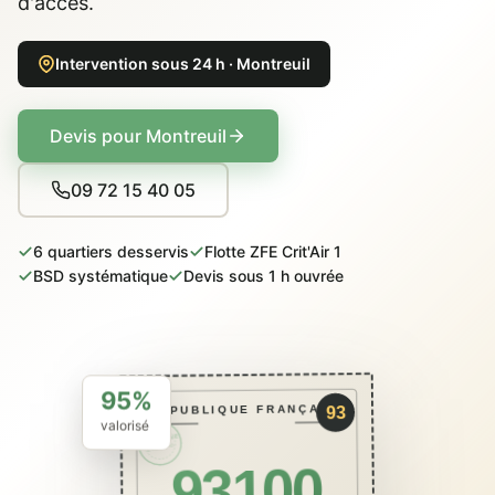
d'accès.
Intervention sous 24 h · Montreuil
Devis pour Montreuil
09 72 15 40 05
6 quartiers desservis
Flotte ZFE Crit'Air 1
BSD systématique
Devis sous 1 h ouvrée
95%
RÉPUBLIQUE FRANÇAISE
93
valorisé
PACKCAVE
ÉCO · BSD
93100