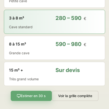
Petite cave
280 – 590
3 à 8 m³
€
Cave standard
590 – 980
8 à 15 m³
€
Grande cave
Sur devis
15 m³ +
Très grand volume
Estimer en 30 s
Voir la grille complète