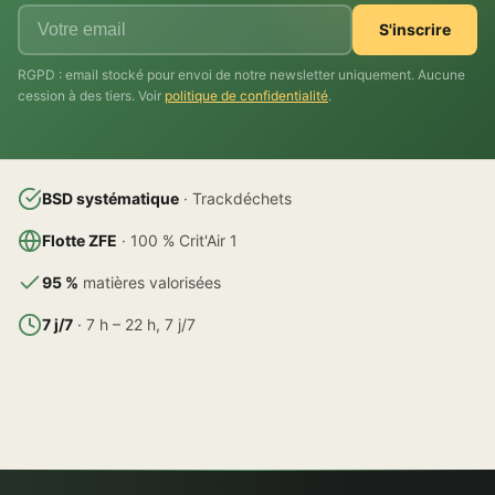
S'inscrire
RGPD : email stocké pour envoi de notre newsletter uniquement. Aucune
cession à des tiers. Voir
politique de confidentialité
.
BSD systématique
· Trackdéchets
Flotte ZFE
· 100 % Crit'Air 1
95 %
matières valorisées
7 j/7
· 7 h – 22 h, 7 j/7