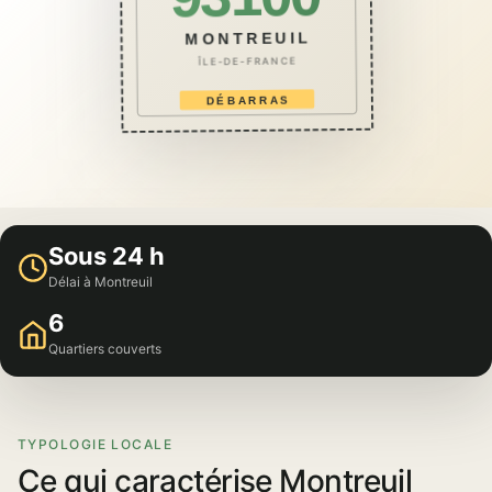
MONTREUIL
ÎLE-DE-FRANCE
DÉBARRAS
Sous 24 h
Délai à Montreuil
6
Quartiers couverts
TYPOLOGIE LOCALE
Ce qui caractérise Montreuil