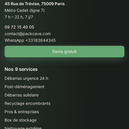
45 Rue de Trévise, 75009 Paris
Métro Cadet (ligne 7)
7 h – 22 h, 7 j/7
09 72 15 40 05
contact@packcave.com
WhatsApp +33183644345
Devis gratuit
Nos 9 services
Débarras urgence 24 h
Post-déménagement
Débarras solidaire
Recyclage encombrants
Pros & entreprises
Box de stockage
Nettoyage extrême