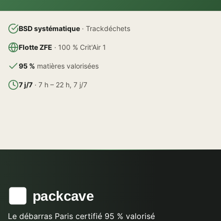
BSD systématique
· Trackdéchets
Flotte ZFE
· 100 % Crit'Air 1
95 %
matières valorisées
7 j/7
· 7 h – 22 h, 7 j/7
Le débarras Paris certifié 95 % valorisé