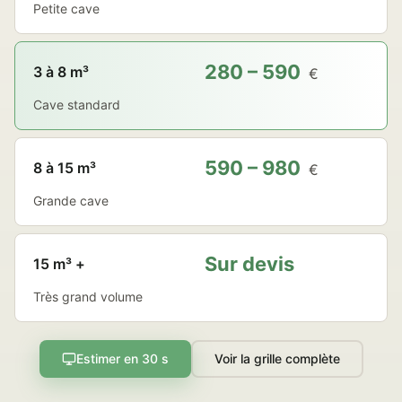
Petite cave
280 – 590
3 à 8 m³
€
Cave standard
590 – 980
8 à 15 m³
€
Grande cave
Sur devis
15 m³ +
Très grand volume
Estimer en 30 s
Voir la grille complète