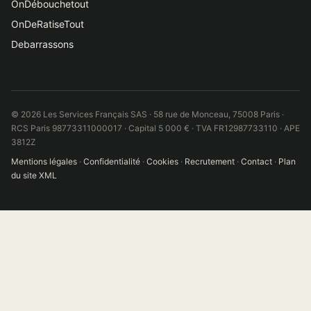
OnDébouchetout
OnDeRatiseTout
Debarrassons
© 2026 Les Services Français SAS · 58 rue de Monceau, 75008 Paris ·
RCS Paris 98773311000017 · Capital 5 000 € · TVA FR12987733110 · APE
3812Z
Mentions légales
·
Confidentialité
·
Cookies
·
Recrutement
·
Contact
·
Plan
du site XML