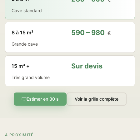
Cave standard
590 – 980
8 à 15 m³
€
Grande cave
Sur devis
15 m³ +
Très grand volume
Estimer en 30 s
Voir la grille complète
À PROXIMITÉ