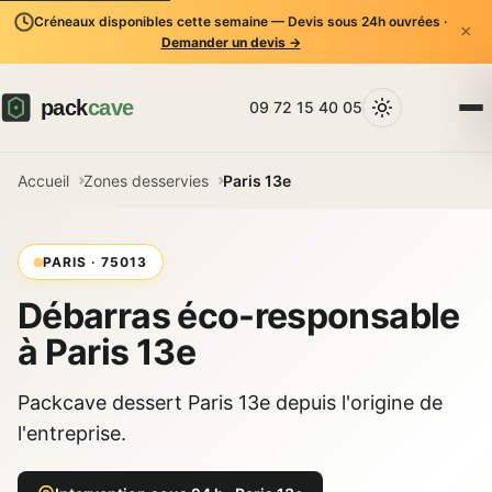
Créneaux disponibles cette semaine — Devis sous 24h ouvrées ·
×
Demander un devis →
09 72 15 40 05
Accueil
Zones desservies
Paris 13e
PARIS · 75013
Débarras éco-responsable
à Paris 13e
Packcave dessert Paris 13e depuis l'origine de
l'entreprise.