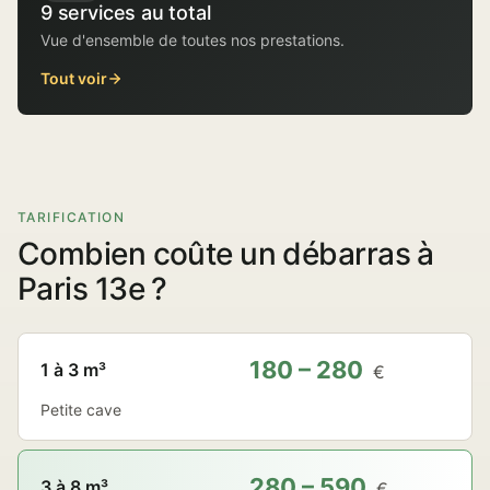
9 services au total
Vue d'ensemble de toutes nos prestations.
Tout voir
TARIFICATION
Combien coûte un débarras à
Paris 13e ?
180 – 280
1 à 3 m³
€
Petite cave
280 – 590
3 à 8 m³
€