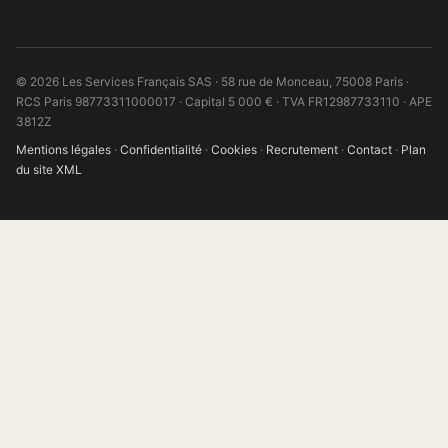
© 2026 Les Services Français SAS · 58 rue de Monceau, 75008 Paris ·
RCS Paris 98773311000017 · Capital 5 000 € · TVA FR12987733110 · APE
3812Z
Mentions légales
·
Confidentialité
·
Cookies
·
Recrutement
·
Contact
·
Plan
du site XML