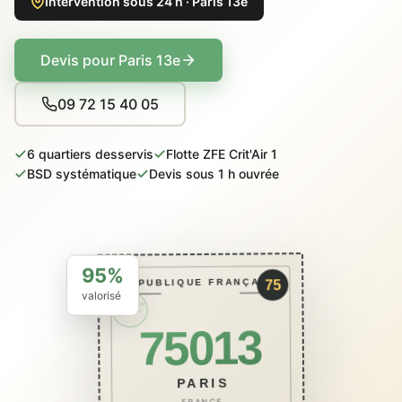
Intervention sous 24 h · Paris 13e
Devis pour Paris 13e
09 72 15 40 05
6 quartiers desservis
Flotte ZFE Crit'Air 1
BSD systématique
Devis sous 1 h ouvrée
95%
RÉPUBLIQUE FRANÇAISE
75
valorisé
PACKCAVE
ÉCO · BSD
75013
PARIS