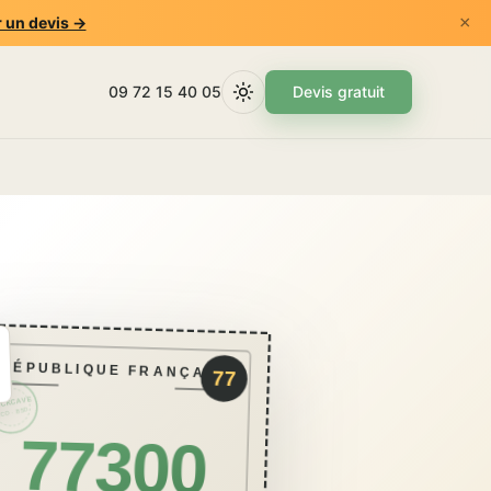
×
 un devis →
09 72 15 40 05
Devis gratuit
RÉPUBLIQUE FRANÇAISE
77
CKCAVE
CO · BSD
77300