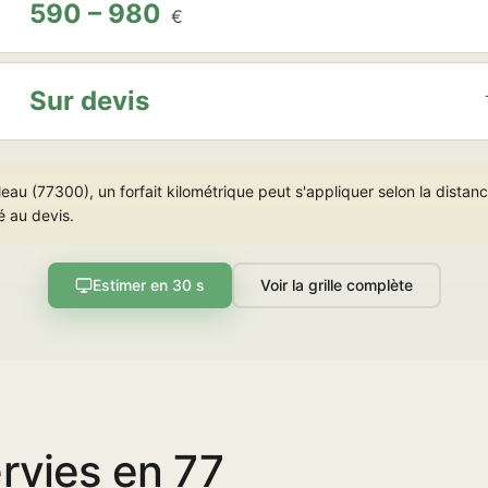
590 – 980
€
Sur devis
eau (77300), un forfait kilométrique peut s'appliquer selon la distanc
é au devis.
Estimer en 30 s
Voir la grille complète
rvies en 77