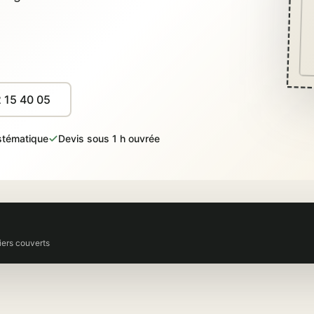
 15 40 05
stématique
Devis sous 1 h ouvrée
iers couverts