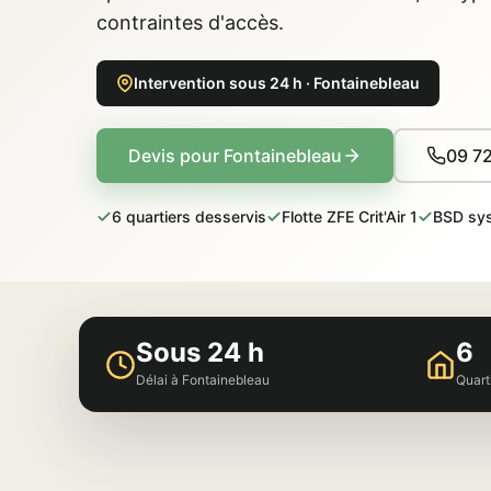
contraintes d'accès.
Intervention sous 24 h · Fontainebleau
Devis pour Fontainebleau
09 72
6 quartiers desservis
Flotte ZFE Crit'Air 1
BSD sy
Sous 24 h
6
Délai à Fontainebleau
Quart