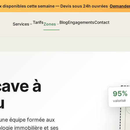
 disponibles cette semaine — Devis sous 24h ouvrées ·
Demander
Tarifs
Blog
Engagements
Contact
Services
Zones
cave à
95%
u
valorisé
PA
É
 une équipe formée aux
ologie immobilière et ses