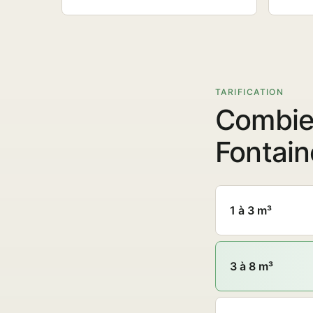
TARIFICATION
Combie
Fontain
1 à 3 m³
3 à 8 m³