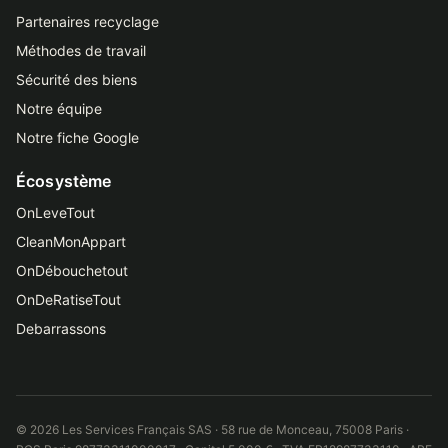
Partenaires recyclage
Méthodes de travail
Sécurité des biens
Notre équipe
Notre fiche Google
Écosystème
OnLeveTout
CleanMonAppart
OnDébouchetout
OnDeRatiseTout
Debarrassons
© 2026 Les Services Français SAS · 58 rue de Monceau, 75008 Paris ·