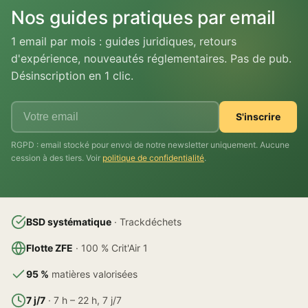
Nos guides pratiques par email
1 email par mois : guides juridiques, retours
d'expérience, nouveautés réglementaires. Pas de pub.
Désinscription en 1 clic.
S'inscrire
RGPD : email stocké pour envoi de notre newsletter uniquement. Aucune
cession à des tiers. Voir
politique de confidentialité
.
BSD systématique
· Trackdéchets
Flotte ZFE
· 100 % Crit'Air 1
95 %
matières valorisées
7 j/7
· 7 h – 22 h, 7 j/7