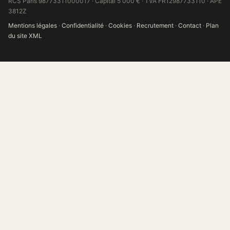
RCS Paris 98773311000017 · Capital 5 000 € · TVA FR12987733110 · APE
3812Z
Mentions légales
·
Confidentialité
·
Cookies
·
Recrutement
·
Contact
·
Plan
du site XML