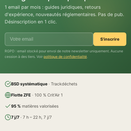
1 email par mois : guides juridiques, retours
d'expérience, nouveautés réglementaires. Pas de pub.
Désinscription en 1 clic.
S'inscrire
RGPD : email stocké pour envoi de notre newsletter uniquement. Aucune
cession à des tiers. Voir
politique de confidentialité
.
BSD systématique
· Trackdéchets
Flotte ZFE
· 100 % Crit'Air 1
95 %
matières valorisées
7 j/7
· 7 h – 22 h, 7 j/7