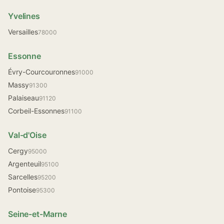
Yvelines
Versailles
78000
Essonne
Évry-Courcouronnes
91000
Massy
91300
Palaiseau
91120
Corbeil-Essonnes
91100
Val-d'Oise
Cergy
95000
Argenteuil
95100
Sarcelles
95200
Pontoise
95300
Seine-et-Marne