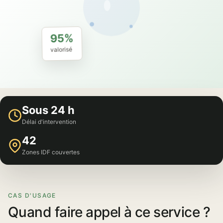
95%
valorisé
Sous 24 h
Délai d'intervention
42
Zones IDF couvertes
CAS D'USAGE
Quand faire appel à ce service ?