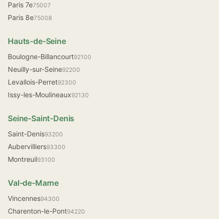
Paris 7e
75007
Paris 8e
75008
Hauts-de-Seine
Boulogne-Billancourt
92100
Neuilly-sur-Seine
92200
Levallois-Perret
92300
Issy-les-Moulineaux
92130
Seine-Saint-Denis
Saint-Denis
93200
Aubervilliers
93300
Montreuil
93100
Val-de-Marne
Vincennes
94300
Charenton-le-Pont
94220