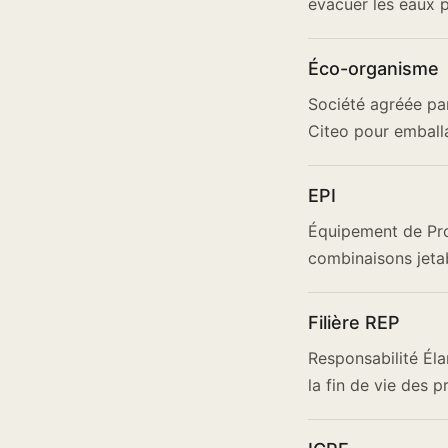
évacuer les eaux p
Éco-organisme
Société agréée par
Citeo pour emballag
EPI
Équipement de Pro
combinaisons jetabl
Filière REP
Responsabilité Éla
la fin de vie des 