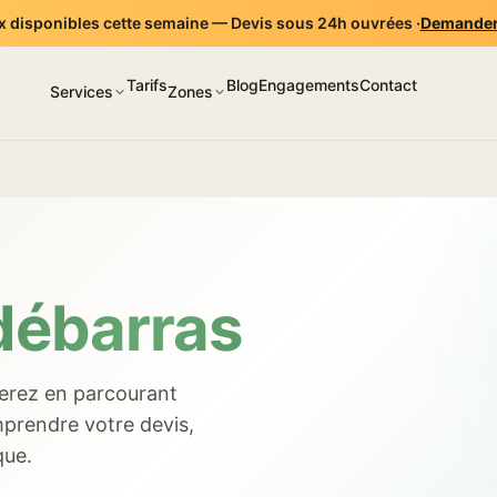
 disponibles cette semaine — Devis sous 24h ouvrées ·
Demander
Tarifs
Blog
Engagements
Contact
Services
Zones
débarras
serez en parcourant
prendre votre devis,
que.