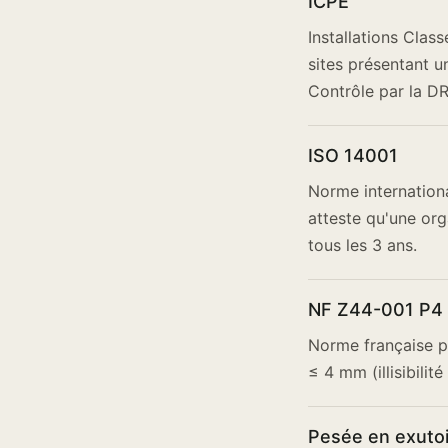
ICPE
Installations Clas
sites présentant u
Contrôle par la D
ISO 14001
Norme internation
atteste qu'une or
tous les 3 ans.
NF Z44-001 P4
Norme française p
≤ 4 mm (illisibili
Pesée en exuto