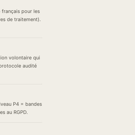
 français pour les
res de traitement).
on volontaire qui
protocole audité
Niveau P4 = bandes
ises au RGPD.