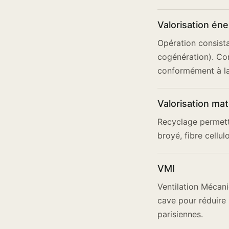
Valorisation én
Opération consista
cogénération). Con
conformément à la
Valorisation mat
Recyclage permett
broyé, fibre cellul
VMI
Ventilation Mécaniq
cave pour réduire 
parisiennes.