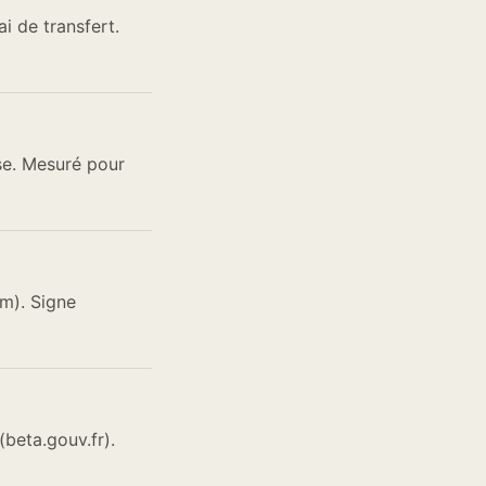
i de transfert.
se. Mesuré pour
um). Signe
(beta.gouv.fr).