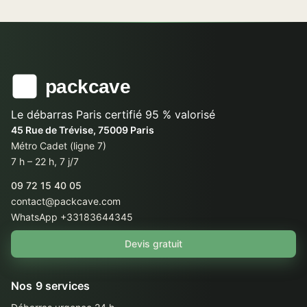
Le débarras Paris certifié 95 % valorisé
45 Rue de Trévise, 75009 Paris
Métro Cadet (ligne 7)
7 h – 22 h, 7 j/7
09 72 15 40 05
contact@packcave.com
WhatsApp +33183644345
Devis gratuit
Nos 9 services