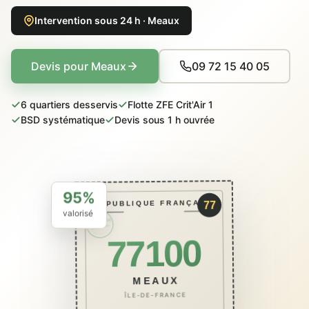
Intervention sous 24 h · Meaux
Devis pour Meaux
09 72 15 40 05
6 quartiers desservis
Flotte ZFE Crit'Air 1
BSD systématique
Devis sous 1 h ouvrée
95%
RÉPUBLIQUE FRANÇAISE
77
valorisé
PACKCAVE
ÉCO · BSD
77100
MEAUX
ÎLE-DE-FRANCE