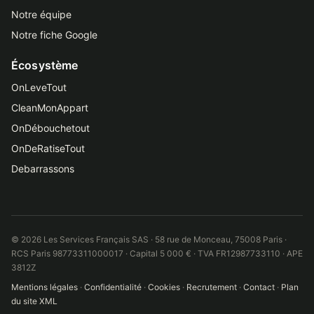
Notre équipe
Notre fiche Google
Écosystème
OnLeveTout
CleanMonAppart
OnDébouchetout
OnDeRatiseTout
Debarrassons
© 2026 Les Services Français SAS · 58 rue de Monceau, 75008 Paris ·
RCS Paris 98773311000017 · Capital 5 000 € · TVA FR12987733110 · APE
3812Z
Mentions légales
·
Confidentialité
·
Cookies
·
Recrutement
·
Contact
·
Plan
du site XML