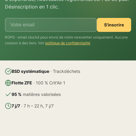
Désinscription en 1 clic.
S'inscrire
RGPD : email stocké pour envoi de notre newsletter uniquement. Aucune
cession à des tiers. Voir
politique de confidentialité
.
BSD systématique
· Trackdéchets
Flotte ZFE
· 100 % Crit'Air 1
95 %
matières valorisées
7 j/7
· 7 h – 22 h, 7 j/7