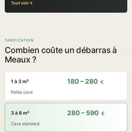
Tout voir
TARIFICATION
Combien coûte un débarras à
Meaux ?
180 – 280
1 à 3 m³
€
Petite cave
280 – 590
3 à 8 m³
€
Cave standard