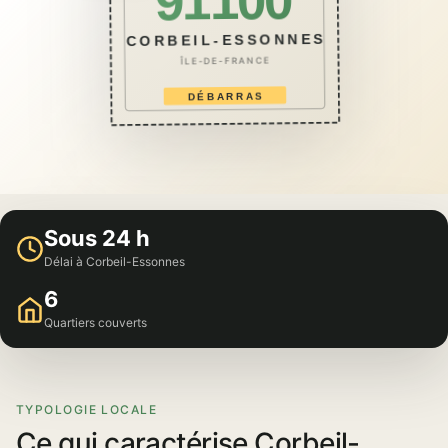
91100
CORBEIL-ESSONNES
ÎLE-DE-FRANCE
DÉBARRAS
Sous 24 h
Délai à Corbeil-Essonnes
6
Quartiers couverts
TYPOLOGIE LOCALE
Ce qui caractérise Corbeil-