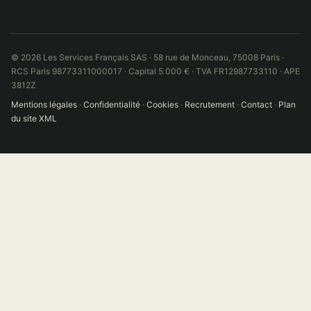
© 2026 Les Services Français SAS · 58 rue de Monceau, 75008 Paris ·
RCS Paris 98773311000017 · Capital 5 000 € · TVA FR12987733110 · APE
3812Z
Mentions légales
·
Confidentialité
·
Cookies
·
Recrutement
·
Contact
·
Plan
du site XML