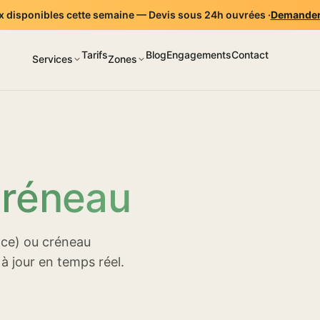
 disponibles cette semaine — Devis sous 24h ouvrées ·
Demander
Tarifs
Blog
Engagements
Contact
Services
Zones
créneau
lace) ou créneau
 à jour en temps réel.