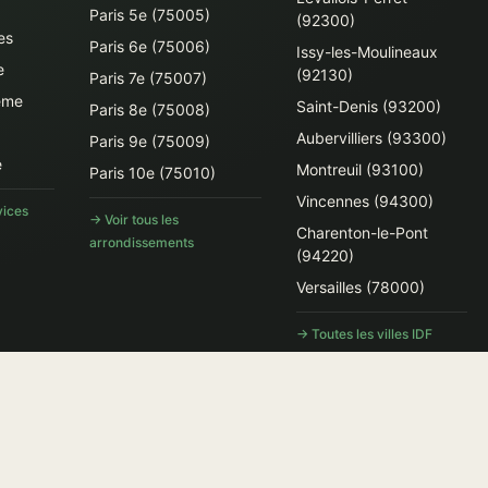
Paris 5e (75005)
(92300)
es
Paris 6e (75006)
Issy-les-Moulineaux
e
(92130)
Paris 7e (75007)
ême
Saint-Denis (93200)
Paris 8e (75008)
Aubervilliers (93300)
Paris 9e (75009)
e
Montreuil (93100)
Paris 10e (75010)
Vincennes (94300)
vices
→ Voir tous les
Charenton-le-Pont
arrondissements
(94220)
Versailles (78000)
→ Toutes les villes IDF
Paris · RCS Paris 98773311000017 · Capital 5 000 € · TVA FR12987733110 · A