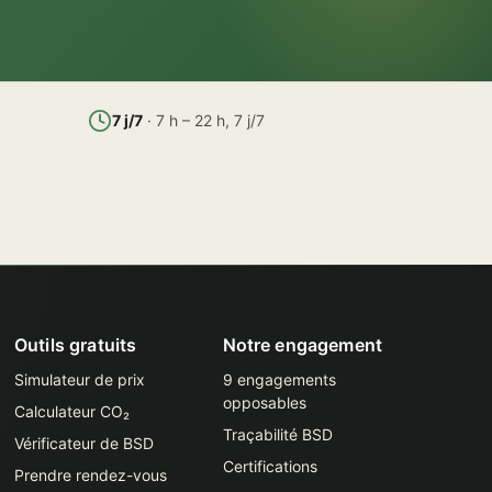
7 j/7
· 7 h – 22 h, 7 j/7
Outils gratuits
Notre engagement
Simulateur de prix
9 engagements
opposables
Calculateur CO₂
Traçabilité BSD
Vérificateur de BSD
Certifications
Prendre rendez-vous