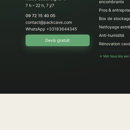
encombrants
7 h – 22 h, 7 j/7
Pros & entrepris
09 72 15 40 05
Box de stockag
contact@packcave.com
Nettoyage extr
WhatsApp +33183644345
Anti-humidité
Devis gratuit
Rénovation cav
→ Voir tous les ser
© 2026 Les Services Français SAS · 58 rue de Monceau, 75008 