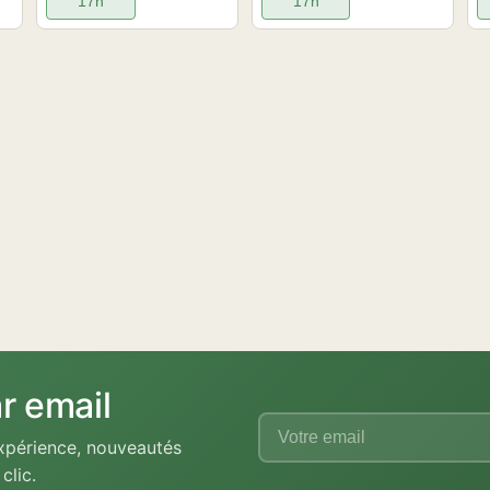
17h
17h
r email
'expérience, nouveautés
clic.