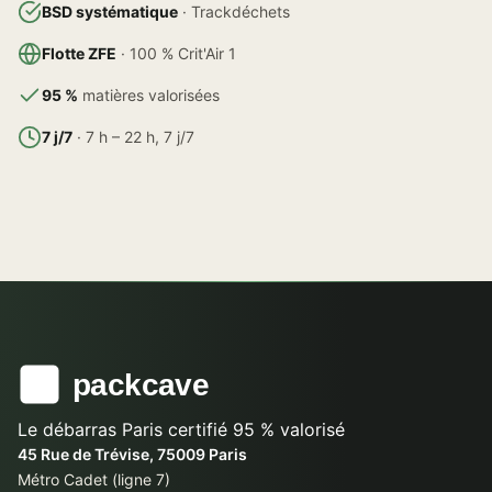
BSD systématique
· Trackdéchets
Flotte ZFE
· 100 % Crit'Air 1
95 %
matières valorisées
7 j/7
· 7 h – 22 h, 7 j/7
Le débarras Paris certifié 95 % valorisé
45 Rue de Trévise, 75009 Paris
Métro Cadet (ligne 7)