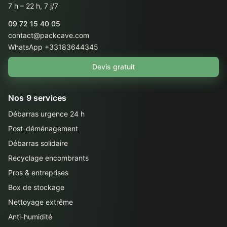
7 h – 22 h, 7 j/7
09 72 15 40 05
contact@packcave.com
WhatsApp +33183644345
Devis gratuit
Nos 9 services
Débarras urgence 24 h
Post-déménagement
Débarras solidaire
Recyclage encombrants
Pros & entreprises
Box de stockage
Nettoyage extrême
Anti-humidité