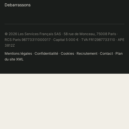
Debarrassons
© 2026 Les Services Français SAS · 58 rue de Monceau, 75008 Paris ·
RCS Paris 98773311000017 · Capital 5 000 € · TVA FR12987733110 · APE
3812Z
Mentions légales
·
Confidentialité
·
Cookies
·
Recrutement
·
Contact
·
Plan
du site XML