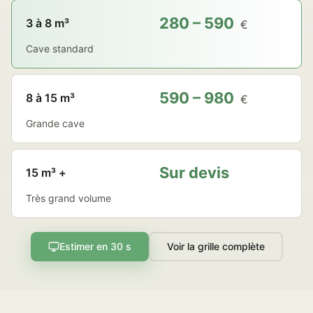
280 – 590
3 à 8 m³
€
Cave standard
590 – 980
8 à 15 m³
€
Grande cave
Sur devis
15 m³ +
Très grand volume
Estimer en 30 s
Voir la grille complète