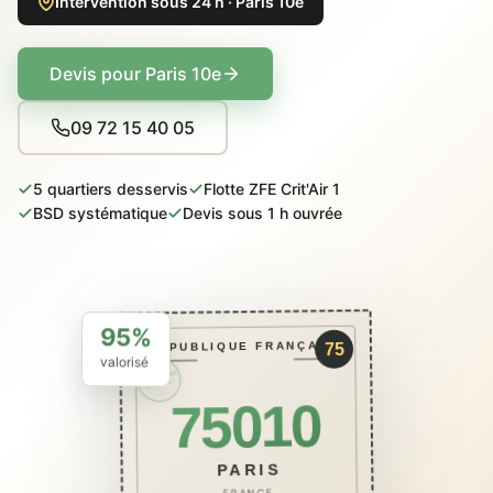
Intervention sous 24 h · Paris 10e
Devis pour Paris 10e
09 72 15 40 05
5 quartiers desservis
Flotte ZFE Crit'Air 1
BSD systématique
Devis sous 1 h ouvrée
95%
RÉPUBLIQUE FRANÇAISE
75
valorisé
PACKCAVE
ÉCO · BSD
75010
PARIS