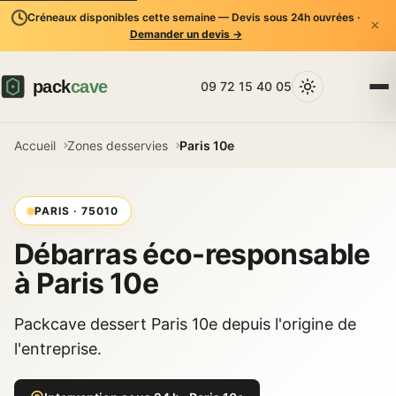
Créneaux disponibles cette semaine — Devis sous 24h ouvrées ·
×
Demander un devis →
09 72 15 40 05
Accueil
Zones desservies
Paris 10e
PARIS · 75010
Débarras éco-responsable
à Paris 10e
Packcave dessert Paris 10e depuis l'origine de
l'entreprise.