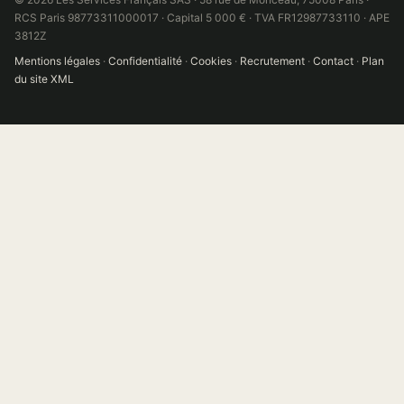
RCS Paris 98773311000017 · Capital 5 000 € · TVA FR12987733110 · APE
3812Z
Mentions légales
·
Confidentialité
·
Cookies
·
Recrutement
·
Contact
·
Plan
du site XML