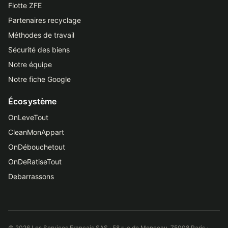
Flotte ZFE
Partenaires recyclage
Méthodes de travail
Sécurité des biens
Notre équipe
Notre fiche Google
Écosystème
OnLeveTout
CleanMonAppart
OnDébouchetout
OnDeRatiseTout
Debarrassons
© 2026 Les Services Français SAS · 58 rue de Monceau, 75008 Paris ·