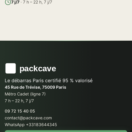
7 j/7
· 7 h – 22 h, 7 j/7
Le débarras Paris certifié 95 % valorisé
45 Rue de Trévise, 75009 Paris
Métro Cadet (ligne 7)
7 h – 22 h, 7 j/7
09 72 15 40 05
contact@packcave.com
WhatsApp +33183644345