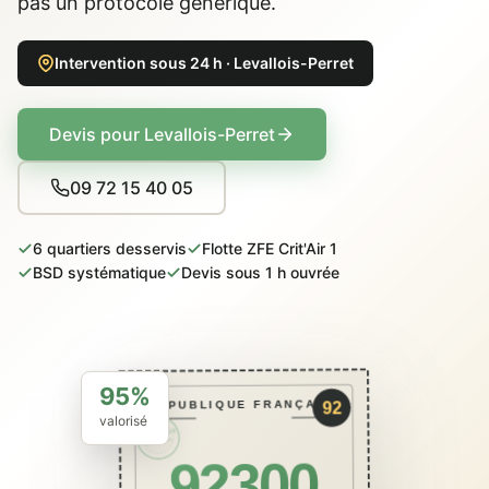
pas un protocole générique.
Intervention sous 24 h · Levallois-Perret
Devis pour Levallois-Perret
09 72 15 40 05
6 quartiers desservis
Flotte ZFE Crit'Air 1
BSD systématique
Devis sous 1 h ouvrée
95%
RÉPUBLIQUE FRANÇAISE
92
valorisé
PACKCAVE
ÉCO · BSD
92300