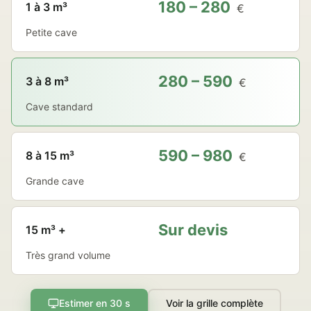
180 – 280
1 à 3 m³
€
Petite cave
280 – 590
3 à 8 m³
€
Cave standard
590 – 980
8 à 15 m³
€
Grande cave
Sur devis
15 m³ +
Très grand volume
Estimer en 30 s
Voir la grille complète