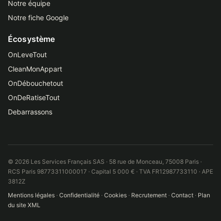
Notre équipe
Notre fiche Google
Écosystème
OnLeveTout
CleanMonAppart
OnDébouchetout
OnDeRatiseTout
Debarrassons
© 2026 Les Services Français SAS · 58 rue de Monceau, 75008 Paris ·
RCS Paris 98773311000017 · Capital 5 000 € · TVA FR12987733110 · APE
3812Z
Mentions légales
·
Confidentialité
·
Cookies
·
Recrutement
·
Contact
·
Plan
du site XML