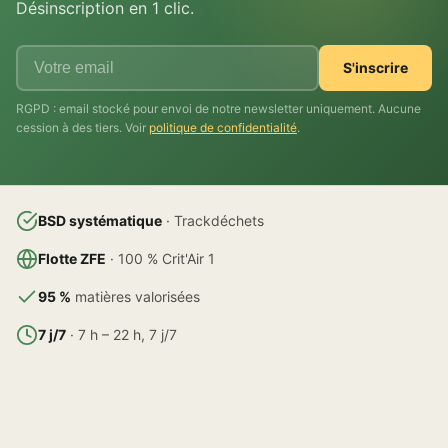
Désinscription en 1 clic.
S'inscrire
RGPD : email stocké pour envoi de notre newsletter uniquement. Aucune
cession à des tiers. Voir
politique de confidentialité
.
BSD systématique
· Trackdéchets
Flotte ZFE
· 100 % Crit'Air 1
95 %
matières valorisées
7 j/7
· 7 h – 22 h, 7 j/7