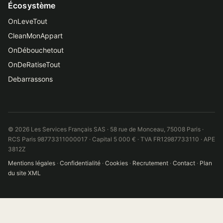
Écosystème
OnLeveTout
CleanMonAppart
OnDébouchetout
OnDeRatiseTout
Debarrassons
© 2026 Les Services Français SAS · 58 rue de Monceau, 75008 Paris ·
RCS Paris 98773311000017 · Capital 5 000 € · TVA FR12987733110 · APE
3812Z
Mentions légales
·
Confidentialité
·
Cookies
·
Recrutement
·
Contact
·
Plan
du site XML