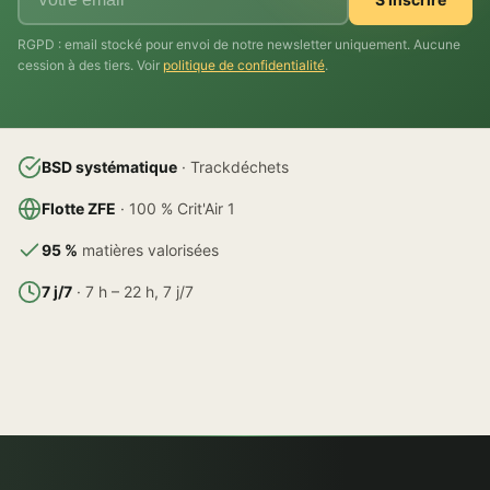
RGPD : email stocké pour envoi de notre newsletter uniquement. Aucune
cession à des tiers. Voir
politique de confidentialité
.
BSD systématique
· Trackdéchets
Flotte ZFE
· 100 % Crit'Air 1
95 %
matières valorisées
7 j/7
· 7 h – 22 h, 7 j/7