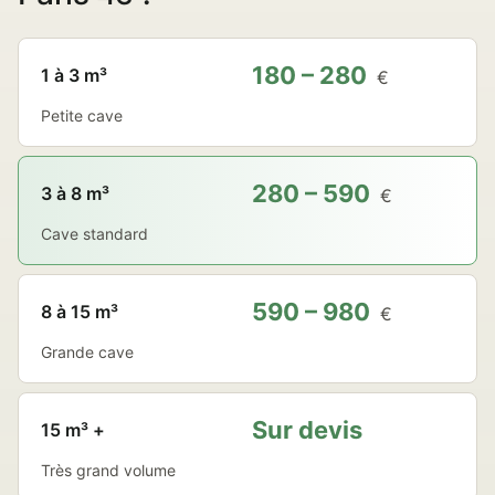
180 – 280
1 à 3 m³
€
Petite cave
280 – 590
3 à 8 m³
€
Cave standard
590 – 980
8 à 15 m³
€
Grande cave
Sur devis
15 m³ +
Très grand volume