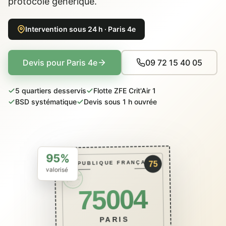
protocole générique.
Intervention sous 24 h · Paris 4e
Devis pour Paris 4e
09 72 15 40 05
5 quartiers desservis
Flotte ZFE Crit'Air 1
BSD systématique
Devis sous 1 h ouvrée
95%
RÉPUBLIQUE FRANÇAISE
75
valorisé
PACKCAVE
ÉCO · BSD
75004
PARIS