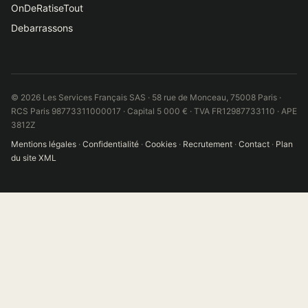
OnDeRatiseTout
Debarrassons
© 2026 Les Services Français SAS · 58 rue de Monceau, 75008 Paris ·
RCS Paris 98773311000017 · Capital 5 000 € · TVA FR12987733110 · APE
3812Z
Mentions légales
·
Confidentialité
·
Cookies
·
Recrutement
·
Contact
·
Plan
du site XML