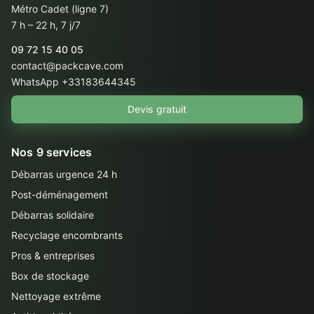
Métro Cadet (ligne 7)
7 h – 22 h, 7 j/7
09 72 15 40 05
contact@packcave.com
WhatsApp +33183644345
Devis gratuit
Nos 9 services
Débarras urgence 24 h
Post-déménagement
Débarras solidaire
Recyclage encombrants
Pros & entreprises
Box de stockage
Nettoyage extrême