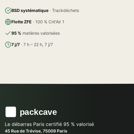
BSD systématique
· Trackdéchets
Flotte ZFE
· 100 % Crit'Air 1
95 %
matières valorisées
7 j/7
· 7 h – 22 h, 7 j/7
Le débarras Paris certifié 95 % valorisé
45 Rue de Trévise, 75009 Paris