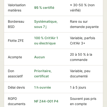
Valorisation
≈ 30-50 % (non
95 %
certifié
matières
vérifié)
Bordereau
Systématique,
Rare ou sur
BSD
sous 7 j
demande payante
100 % Crit'Air 1
Variable, parfois
Flotte ZFE
ou électrique
Crit'Air 3+
20 à 50 % à la
Acompte
Aucun
commande
Don
Prioritaire,
Variable, peu
associatif
certificat
documenté
Délai devis
1 h ouvrée
1 à 5 jours
RGPD
Souvent pas pris
NF Z44-001 P4
documents
en compte