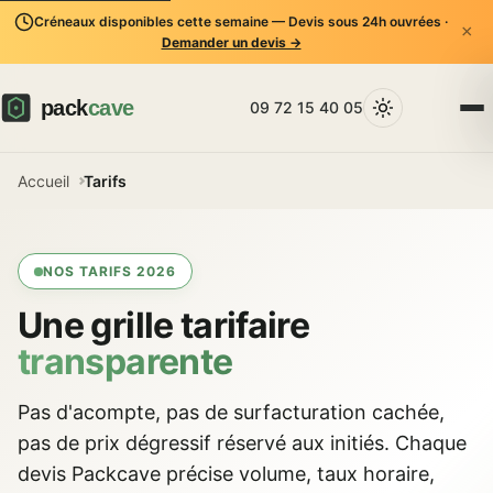
Créneaux disponibles cette semaine — Devis sous 24h ouvrées ·
×
Demander un devis →
09 72 15 40 05
Accueil
Tarifs
NOS TARIFS 2026
Une grille tarifaire
transparente
Pas d'acompte, pas de surfacturation cachée,
pas de prix dégressif réservé aux initiés. Chaque
devis Packcave précise volume, taux horaire,