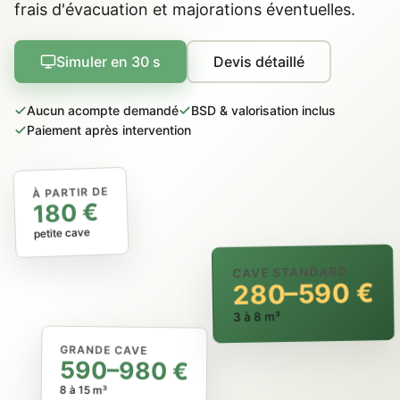
frais d'évacuation et majorations éventuelles.
Simuler en 30 s
Devis détaillé
Aucun acompte demandé
BSD & valorisation inclus
Paiement après intervention
À PARTIR DE
180 €
petite cave
CAVE STANDARD
280–590 €
3 à 8 m³
GRANDE CAVE
590–980 €
8 à 15 m³