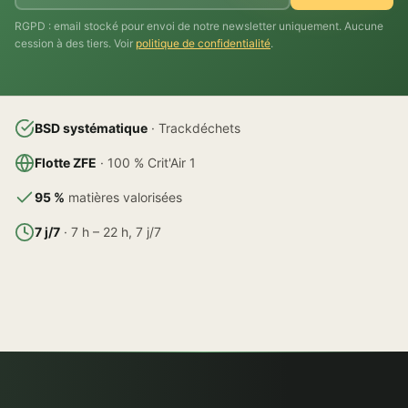
RGPD : email stocké pour envoi de notre newsletter uniquement. Aucune
cession à des tiers. Voir
politique de confidentialité
.
BSD systématique
· Trackdéchets
Flotte ZFE
· 100 % Crit'Air 1
95 %
matières valorisées
7 j/7
· 7 h – 22 h, 7 j/7