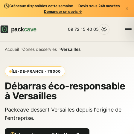
Créneaux disponibles cette semaine — Devis sous 24h ouvrées ·
×
Demander un devis →
09 72 15 40 05
Accueil
Zones desservies
Versailles
ÎLE-DE-FRANCE · 78000
Débarras éco-responsable
à Versailles
Packcave dessert Versailles depuis l'origine de
l'entreprise.