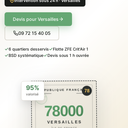
Intervention sous 24 h · Versailles
Devis pour Versailles
09 72 15 40 05
6 quartiers desservis
Flotte ZFE Crit'Air 1
BSD systématique
Devis sous 1 h ouvrée
95%
RÉPUBLIQUE FRANÇAISE
78
valorisé
PACKCAVE
ÉCO · BSD
78000
VERSAILLES
ÎLE-DE-FRANCE