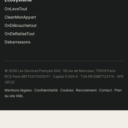
OnLeveTout
CleanMonAppart
OnDébouchetout
OnDeRatiseTout
Debarrassons
© 2026 Les Services Français SAS · 58 rue de Monceau, 75008 Paris ·
RCS Paris 98773311000017 · Capital 5 000 € · TVA FR12987733110 · APE
3812Z
Mentions légales
·
Confidentialité
·
Cookies
·
Recrutement
·
Contact
·
Plan
du site XML