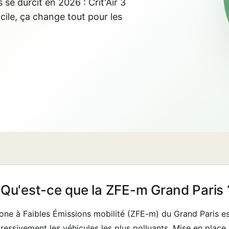
se durcit en 2026 : Crit'Air 3
cile, ça change tout pour les
Qu'est-ce que la ZFE-m Grand Paris 
one à Faibles Émissions mobilité (ZFE-m) du Grand Paris est 
ressivement les véhicules les plus polluants. Mise en place en