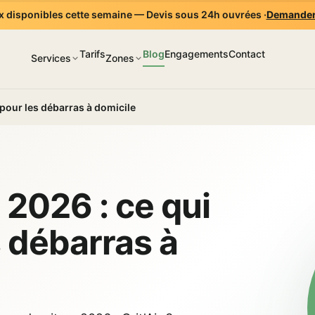
 disponibles cette semaine — Devis sous 24h ouvrées ·
Demander
Tarifs
Blog
Engagements
Contact
Services
Zones
pour les débarras à domicile
 2026 : ce qui
 débarras à