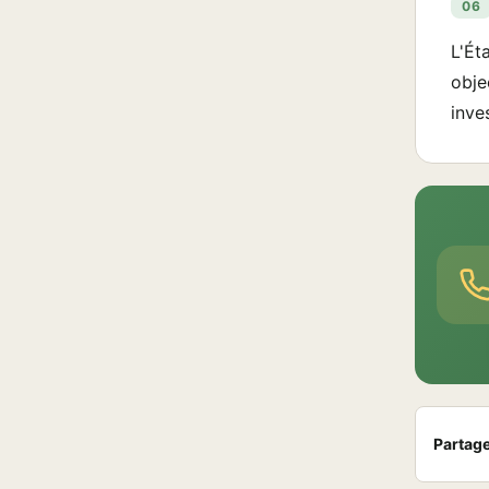
06
L'Ét
obje
inve
Partager