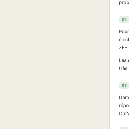
prob
04
Pour
élec
ZFE 
Les 
très
05
Dema
répo
Crit