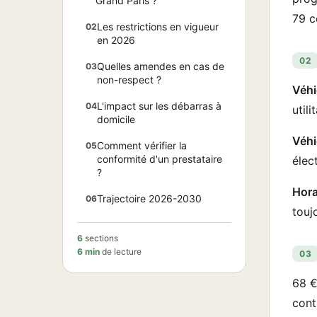
Grand Paris ?
79 c
Les restrictions en vigueur
02
en 2026
02
Quelles amendes en cas de
03
non-respect ?
Véhi
L'impact sur les débarras à
04
util
domicile
Véhi
Comment vérifier la
05
conformité d'un prestataire
élec
?
Hora
Trajectoire 2026-2030
06
touj
6
sections
6 min
de lecture
03
68 €
cont