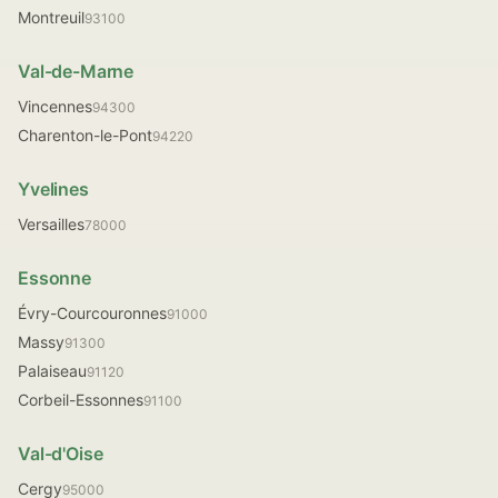
Montreuil
93100
Val-de-Marne
Vincennes
94300
Charenton-le-Pont
94220
Yvelines
Versailles
78000
Essonne
Évry-Courcouronnes
91000
Massy
91300
Palaiseau
91120
Corbeil-Essonnes
91100
Val-d'Oise
Cergy
95000