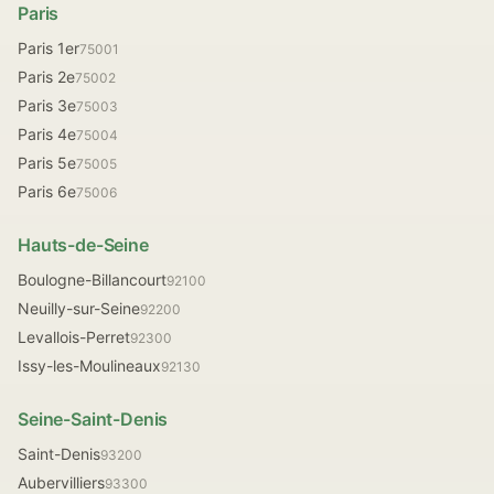
Paris
Paris 1er
75001
Paris 2e
75002
Paris 3e
75003
Paris 4e
75004
Paris 5e
75005
Paris 6e
75006
Hauts-de-Seine
Boulogne-Billancourt
92100
Neuilly-sur-Seine
92200
Levallois-Perret
92300
Issy-les-Moulineaux
92130
Seine-Saint-Denis
Saint-Denis
93200
Aubervilliers
93300