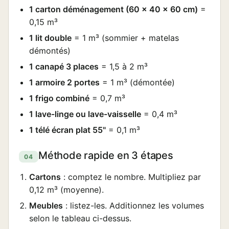
1 carton déménagement (60 × 40 × 60 cm)
=
0,15 m³
1 lit double
= 1 m³ (sommier + matelas
démontés)
1 canapé 3 places
= 1,5 à 2 m³
1 armoire 2 portes
= 1 m³ (démontée)
1 frigo combiné
= 0,7 m³
1 lave-linge ou lave-vaisselle
= 0,4 m³
1 télé écran plat 55"
= 0,1 m³
Méthode rapide en 3 étapes
04
Cartons
: comptez le nombre. Multipliez par
0,12 m³ (moyenne).
Meubles
: listez-les. Additionnez les volumes
selon le tableau ci-dessus.