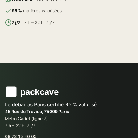
95 %
matières valorisées
7 j/7
· 7 h – 22 h, 7 j/7
Le débarras Paris certifié 95 % valorisé
45 Rue de Trévise, 75009 Paris
Métro Cadet (ligne 7)
7 h – 22 h, 7 j/7
09 72 15 40 05