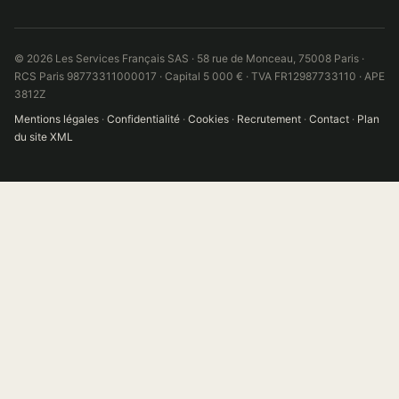
© 2026 Les Services Français SAS · 58 rue de Monceau, 75008 Paris ·
RCS Paris 98773311000017 · Capital 5 000 € · TVA FR12987733110 · APE
3812Z
Mentions légales
·
Confidentialité
·
Cookies
·
Recrutement
·
Contact
·
Plan
du site XML