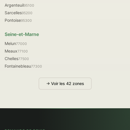
Argenteuil
95100
Sarcelles
95200
Pontoise
95300
Seine-et-Marne
Melun
77000
Meaux
77100
Chelles
77500
Fontainebleau
77300
→ Voir les 42 zones