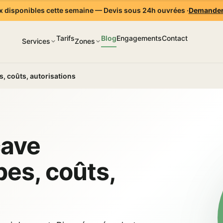
 disponibles cette semaine — Devis sous 24h ouvrées ·
Demander
Tarifs
Blog
Engagements
Contact
Services
Zones
s, coûts, autorisations
cave
pes, coûts,