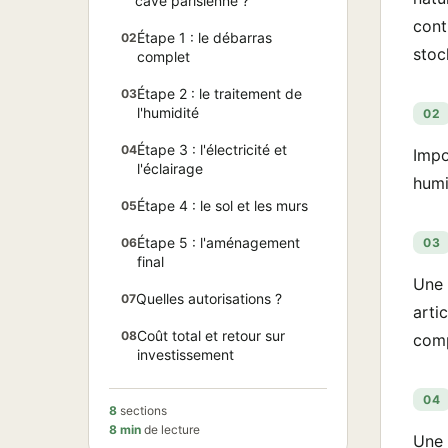
cave parisienne ?
cont
Étape 1 : le débarras
02
stoc
complet
Étape 2 : le traitement de
03
l'humidité
02
Étape 3 : l'électricité et
04
Impo
l'éclairage
humi
Étape 4 : le sol et les murs
05
Étape 5 : l'aménagement
06
03
final
Une 
Quelles autorisations ?
07
arti
Coût total et retour sur
08
comp
investissement
04
8
sections
8 min
de lecture
Une 