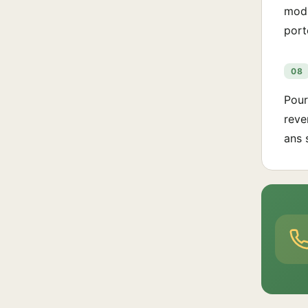
modi
port
08
Pour
reve
ans 