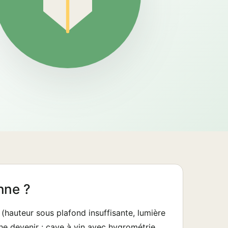
nne ?
(hauteur sous plafond insuffisante, lumière
nche devenir : cave à vin avec hygrométrie