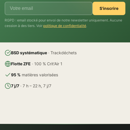
S'inscrire
RGPD : email stocké pour envoi de notre newsletter uniquement. Aucune
cession à des tiers. Voir
politique de confidentialité
.
BSD systématique
· Trackdéchets
Flotte ZFE
· 100 % Crit'Air 1
95 %
matières valorisées
7 j/7
· 7 h – 22 h, 7 j/7