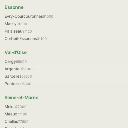
Essonne
Évry-Courcouronnes
91000
Massy
91300
Palaiseau
91120
Corbeil-Essonnes
91100
Val-d'Oise
Cergy
95000
Argenteuil
95100
Sarcelles
95200
Pontoise
95300
Seine-et-Marne
Melun
77000
Meaux
77100
Chelles
77500