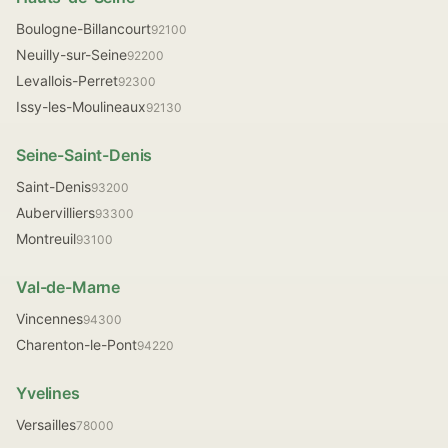
Boulogne-Billancourt
92100
Neuilly-sur-Seine
92200
Levallois-Perret
92300
Issy-les-Moulineaux
92130
Seine-Saint-Denis
Saint-Denis
93200
Aubervilliers
93300
Montreuil
93100
Val-de-Marne
Vincennes
94300
Charenton-le-Pont
94220
Yvelines
Versailles
78000