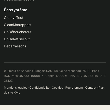
Écosystème
OnLeveTout
CleanMonAppart
OnDébouchetout
OnDeRatiseTout
Debarrassons
© 2026 Les Services Français SAS · 58 rue de Monceau, 75008 Paris ·
RCS Paris 98773311000017 · Capital 5 000 € · TVA FR12987733110 · APE
3812Z
Mentions légales
·
Confidentialité
·
Cookies
·
Recrutement
·
Contact
·
Plan
du site XML